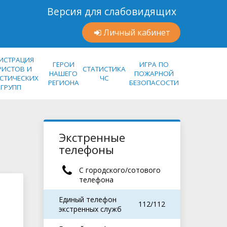
Версия для слабовидящих
Личный кабинет
ГИСТРАЦИЯ
ГЕРОИ
ИГРА ПО
РИСТОВ И
СТАТИСТИКА
НАШЕГО
ПОЖАРНОЙ
ИСТИЧЕСКИХ
ЧС
РЕГИОНА
БЕЗОПАСОСТИ
ГРУПП
Экстренные
телефоны
С городского/сотового
телефона
Единый телефон
112/112
экстренных служб