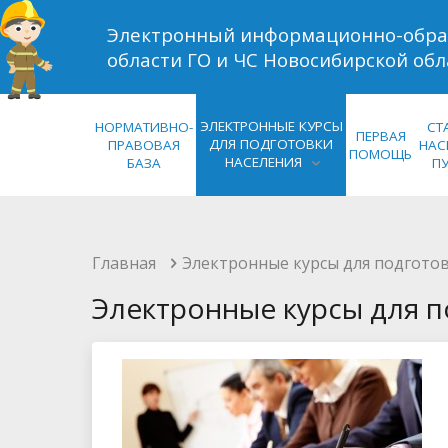
Электронный информационно-обра
области ГО и ЧС Новосибирской обл
ЭЛЕКТРОННЫЕ КУРСЫ
НОРМАТИВНО-
СТ
ПЕРВАЯ
ДЛЯ ПОДГОТОВКИ
ПРАВОВАЯ
НАС
ПОМОЩЬ
НАСЕЛЕНИЯ
БАЗА
П
Главная
Электронные курсы для подготов
Электронные курсы для п