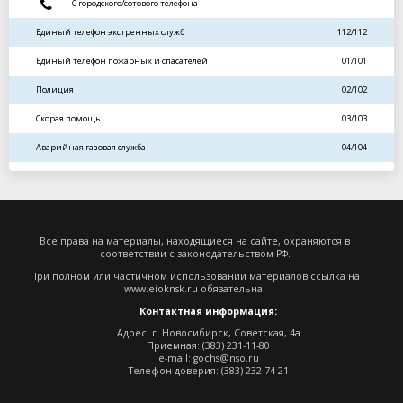
С городского/сотового телефона
Единый телефон экстренных служб
112/112
Единый телефон пожарных и спасателей
01/101
Полиция
02/102
Скорая помощь
03/103
Аварийная газовая служба
04/104
Все права на материалы, находящиеся на сайте, охраняются в
соответствии с законодательством РФ.
При полном или частичном использовании материалов ссылка на
www.eioknsk.ru
обязательна.
Контактная информация:
Адрес: г. Новосибирск, Советская, 4а
Приемная: (383) 231-11-80
e-mail:
gochs@nso.ru
Телефон доверия: (383) 232-74-21