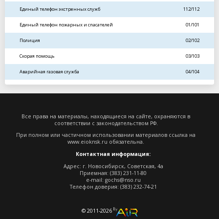
Единый телефон экстренных служб
112/112
Единый телефон пожарных и спасателей
01/101
Полиция
02/102
Скорая помощь
03/103
Аварийная газовая служба
04/104
Все права на материалы, находящиеся на сайте, охраняются в
соответствии с законодательством РФ.
При полном или частичном использовании материалов ссылка на
www.eioknsk.ru
обязательна.
Контактная информация:
Адрес: г. Новосибирск, Советская, 4а
Приемная: (383) 231-11-80
e-mail:
gochs@nso.ru
Телефон доверия: (383) 232-74-21
© 2011-2026